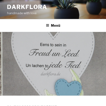
Zum
DARKFLORA
Inhalt
handmade with love
springen
Menü