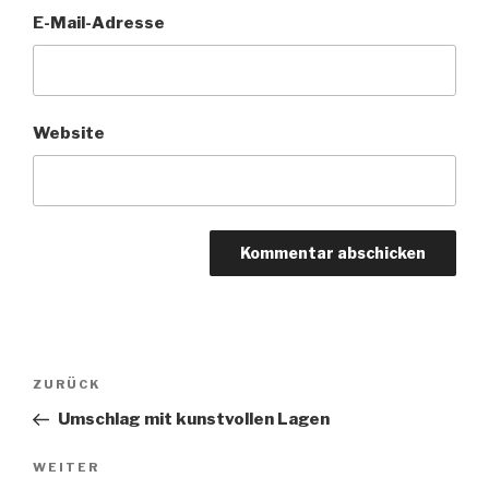
E-Mail-Adresse
Website
Beitragsnavigation
Vorheriger
ZURÜCK
Beitrag
Umschlag mit kunstvollen Lagen
Nächster
WEITER