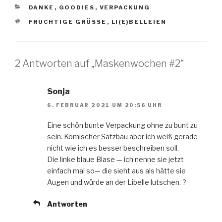
KATEGORIEN
DANKE
,
GOODIES
,
VERPACKUNG
SCHLAGWÖRTER
FRUCHTIGE GRÜSSE
,
LI(E)BELLEIEN
2 Antworten auf „Maskenwochen #2“
Sonja
6. FEBRUAR 2021 UM 20:56 UHR
Eine schön bunte Verpackung ohne zu bunt zu
sein. Komischer Satzbau aber ich weiß gerade
nicht wie ich es besser beschreiben soll.
Die linke blaue Blase — ich nenne sie jetzt
einfach mal so— die sieht aus als hätte sie
Augen und würde an der Libelle lutschen. ?
Antworten