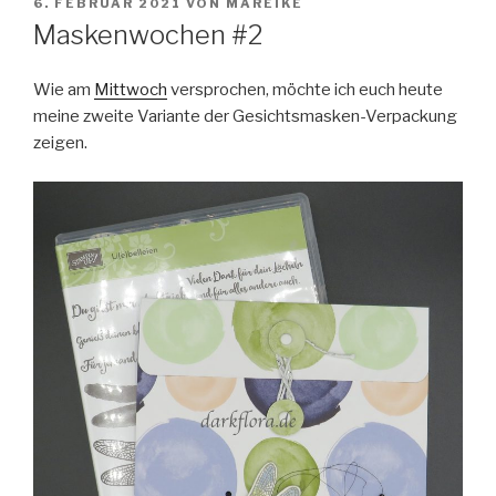
VERÖFFENTLICHT
6. FEBRUAR 2021
VON
MAREIKE
AM
Maskenwochen #2
Wie am
Mittwoch
versprochen, möchte ich euch heute
meine zweite Variante der Gesichtsmasken-Verpackung
zeigen.