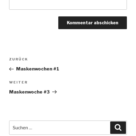
Beitragsnavigation
Vorheriger
ZURÜCK
Beitrag
Maskenwochen #1
Nächster
WEITER
Beitrag
Maskenwoche #3
Suche
Suche
nach: