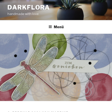
Zum
DARKFLORA
Inhalt
handmade with love
springen
Menü