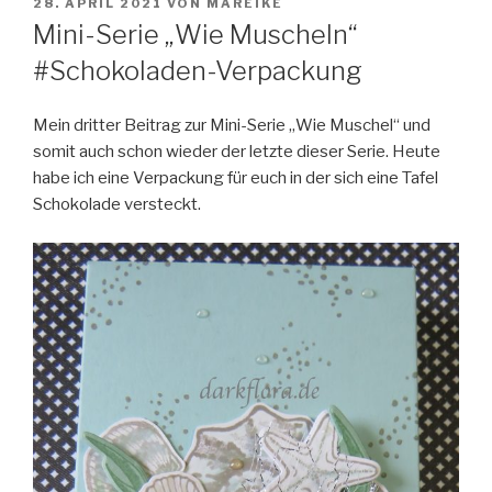
VERÖFFENTLICHT
28. APRIL 2021
VON
MAREIKE
AM
Mini-Serie „Wie Muscheln“
#Schokoladen-Verpackung
Mein dritter Beitrag zur Mini-Serie „Wie Muschel“ und
somit auch schon wieder der letzte dieser Serie.
Heute
habe ich eine Verpackung für euch in der sich eine Tafel
Schokolade versteckt.