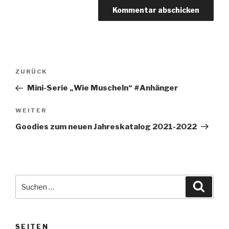
Beitragsnavigation
Vorheriger
ZURÜCK
Beitrag
Mini-Serie „Wie Muscheln“ #Anhänger
Nächster
WEITER
Beitrag
Goodies zum neuen Jahreskatalog 2021-2022
Suche
Suche
nach:
SEITEN