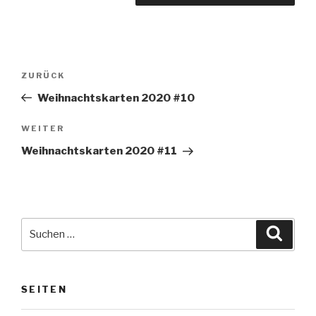
Beitragsnavigation
Vorheriger
ZURÜCK
Beitrag
Weihnachtskarten 2020 #10
Nächster
WEITER
Beitrag
Weihnachtskarten 2020 #11
Suche
Suche
nach:
SEITEN