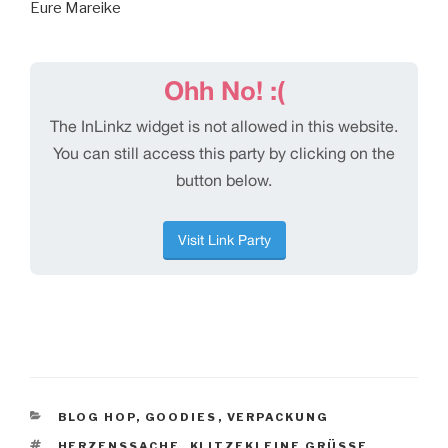
Eure Mareike
KATEGORIEN
BLOG HOP
,
GOODIES
,
VERPACKUNG
SCHLAGWÖRTER
HERZENSSACHE
,
KLITZEKLEINE GRÜSSE