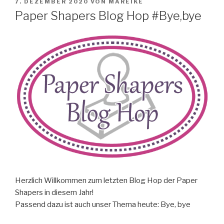
VERÖFFENTLICHT
7. DEZEMBER 2020
VON
MAREIKE
AM
Paper Shapers Blog Hop #Bye,bye
Herzlich Willkommen zum letzten Blog Hop der Paper
Shapers in diesem Jahr!
Passend dazu ist auch unser Thema heute: Bye, bye