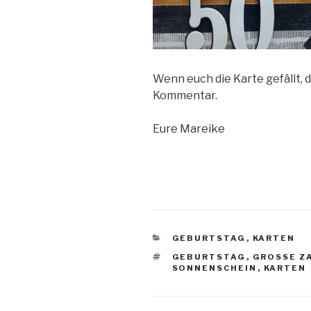
Wenn euch die Karte gefällt, 
Kommentar.
Eure Mareike
KATEGORIEN
GEBURTSTAG
,
KARTEN
SCHLAGWÖRTER
GEBURTSTAG
,
GROSSE ZA
ONNENSCHEIN
,
KARTEN