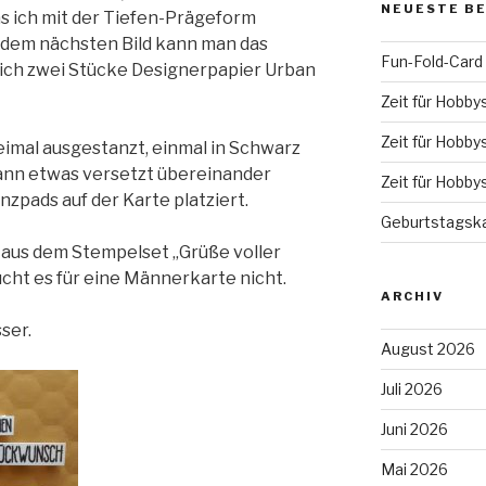
NEUESTE B
s ich mit der Tiefen-Prägeform
 dem nächsten Bild kann man das
Fun-Fold-Card
 ich zwei Stücke Designerpapier Urban
Zeit für Hobby
Zeit für Hobby
eimal ausgestanzt, einmal in Schwarz
 dann etwas versetzt übereinander
Zeit für Hobby
zpads auf der Karte platziert.
Geburtstagska
 aus dem Stempelset „Grüße voller
ht es für eine Männerkarte nicht.
ARCHIV
ser.
August 2026
Juli 2026
Juni 2026
Mai 2026