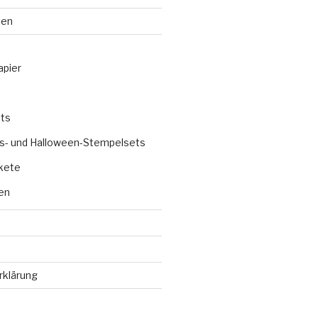
ten
apier
ts
s- und Halloween-Stempelsets
kete
en
rklärung