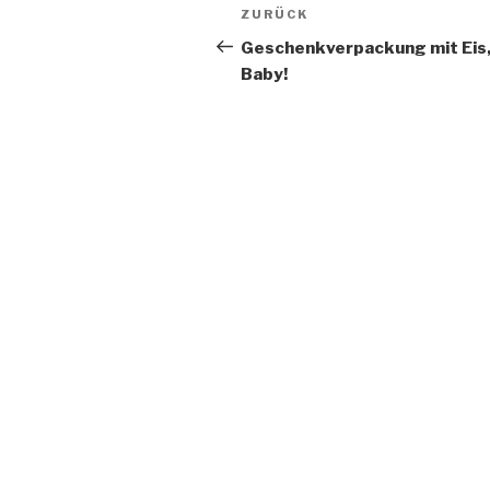
Beitragsnavigation
Vorheriger
ZURÜCK
Beitrag
Geschenkverpackung mit Eis, 
Baby!