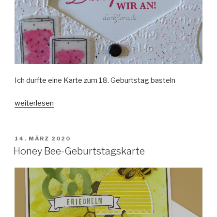
Ich durfte eine Karte zum 18. Geburtstag basteln
„Der
weiterlesen
richtige
Dreh
zum
VERÖFFENTLICHT
14. MÄRZ 2020
AM
18.
Honey Bee-Geburtstagskarte
Geburtstag“