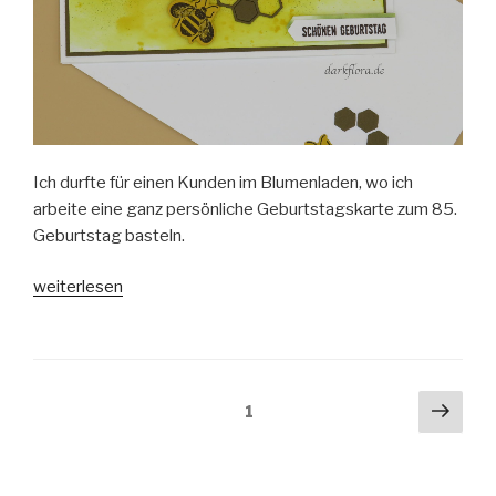
Ich durfte für einen Kunden im Blumenladen, wo ich
arbeite eine ganz persönliche Geburtstagskarte zum 85.
Geburtstag basteln.
„Honey
weiterlesen
Bee-
Geburtstagskarte“
Beitragsnavigation
Näch
Seite
1
Seit