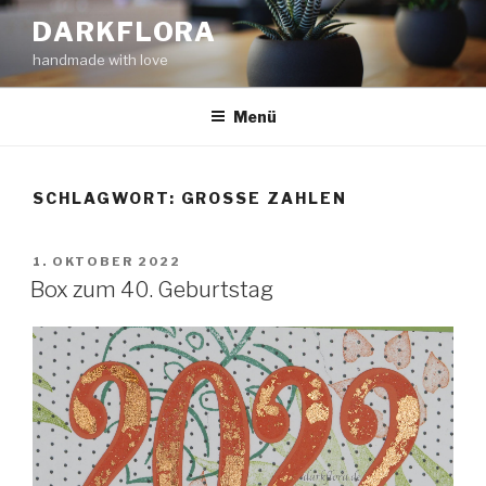
Zum
DARKFLORA
Inhalt
handmade with love
springen
Menü
SCHLAGWORT:
GROSSE ZAHLEN
VERÖFFENTLICHT
1. OKTOBER 2022
AM
Box zum 40. Geburtstag