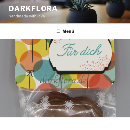
Zum
DARKFLORA
Inhalt
handmade with love
springen
Menü