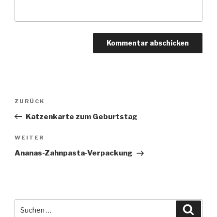
Beitragsnavigation
Vorheriger
ZURÜCK
Beitrag
Katzenkarte zum Geburtstag
Nächster
WEITER
Beitrag
Ananas-Zahnpasta-Verpackung
Suche
Suche
nach: