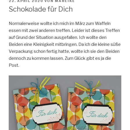
VERÖFFENTLICHT
22. APRIL 2020
VON
MAREIKE
AM
Schokolade für Dich
Normalerweise wollte ich mich im März zum Waffeln
essen mit zwei anderen treffen. Leider ist dieses Treffen
auf Grund der Situation ausgefallen. Ich wollte den
Beiden eine Kleinigkeit mitbringen. Da ich die kleine süße
Verpackung schon fertig hatte, wollte ich sie den Beiden
dennoch zu kommen lassen. Zum Glück gibt es ja die
Post.