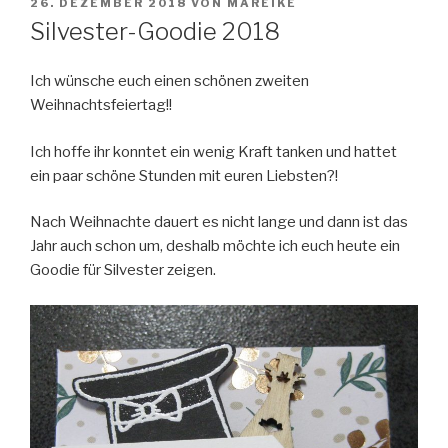
VERÖFFENTLICHT
26. DEZEMBER 2018
VON
MAREIKE
AM
Silvester-Goodie 2018
Ich wünsche euch einen schönen zweiten
Weihnachtsfeiertag!!
Ich hoffe ihr konntet ein wenig Kraft tanken und hattet
ein paar schöne Stunden mit euren Liebsten?!
Nach Weihnachte dauert es nicht lange und dann ist das
Jahr auch schon um, deshalb möchte ich euch heute ein
Goodie für Silvester zeigen.