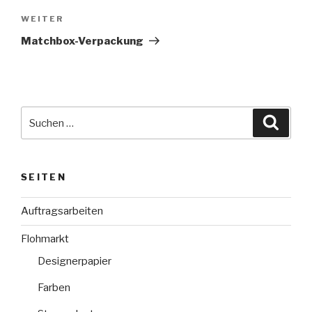
Nächster
WEITER
Beitrag
Matchbox-Verpackung
Suche
Suche
nach:
SEITEN
Auftragsarbeiten
Flohmarkt
Designerpapier
Farben