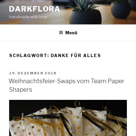
Zum
DARKFLORA
Inhalt
handmade with love
springen
Menü
SCHLAGWORT:
DANKE FÜR ALLES
VERÖFFENTLICHT
19. DEZEMBER 2018
AM
Weihnachtsfeier-Swaps vom Team Paper
Shapers