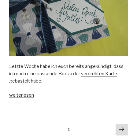
Letzte Woche habe ich euch bereits angekündigt, dass
ich noch eine passende Box zu der
verdrehten Karte
gebastelt habe.
„Box
weiterlesen
ganz
Gentleman“
Beitragsnavigation
Näch
Seite
1
Seit