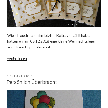
Wie ich euch schon im letzten Beitrag erzählt habe,
hatten wir am 08.12.2018 eine kleine Weihnachtsfeier
vom Team Paper Shapers!
„Weihnachtsfeier-
weiterlesen
Swaps
vom
Team
VERÖFFENTLICHT
16. JUNI 2018
AM
Paper
Persönlich Überbracht
Shapers“