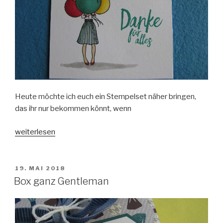
Heute möchte ich euch ein Stempelset näher bringen,
das ihr nur bekommen könnt, wenn
„Persönlich
weiterlesen
Überbracht“
VERÖFFENTLICHT
19. MAI 2018
AM
Box ganz Gentleman