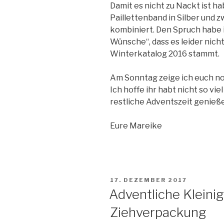
Damit es nicht zu Nackt ist h
Paillettenband in Silber und 
kombiniert. Den Spruch habe 
Wünsche“, dass es leider nich
Winterkatalog 2016 stammt.
Am Sonntag zeige ich euch noc
Ich hoffe ihr habt nicht so vi
restliche Adventszeit genieß
Eure Mareike
VERÖFFENTLICHT
17. DEZEMBER 2017
AM
Adventliche Kleini
Ziehverpackung