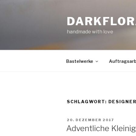
Zum
Inhalt
DARKFLOR
springen
handmade with love
Bastelwerke
Auftragsarb
SCHLAGWORT:
DESIGNE
VERÖFFENTLICHT
20. DEZEMBER 2017
AM
Adventliche Kleini