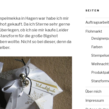
SEITEN
tempelmekka in Hagen war habe ich mir
Auftragsarbei
shot gekauft. Da ich Sterne sehr gerne
überlegen, ob ich sie mir kaufe.Leider
Flohmarkt
 Stanzform für die große Bigshot
Designerp
en wollte. Nicht so bei dieser, denn da
Farben
selber.
Stempelse
Weihnacht
Produktpa
Stanzform
Über mich
Impressum