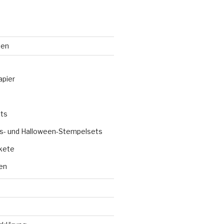
ten
apier
ts
s- und Halloween-Stempelsets
kete
en