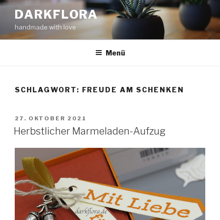
Zum
DARKFLORA
Inhalt
handmade with love
springen
Menü
SCHLAGWORT:
FREUDE AM SCHENKEN
VERÖFFENTLICHT
27. OKTOBER 2021
AM
Herbstlicher Marmeladen-Aufzug