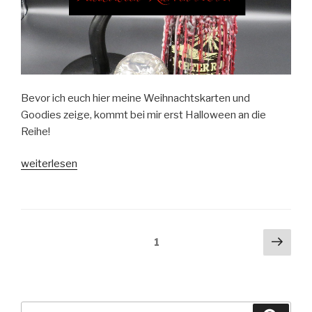
Bevor ich euch hier meine Weihnachtskarten und
Goodies zeige, kommt bei mir erst Halloween an die
Reihe!
„Halloween-
weiterlesen
Karten
2021
#1“
Beitragsnavigation
Näch
Seite
1
Seit
Suche