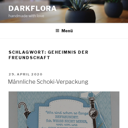
Zum
DARKFLORA
Inhalt
handmade with love
springen
Menü
SCHLAGWORT:
GEHEIMNIS DER
FREUNDSCHAFT
VERÖFFENTLICHT
29. APRIL 2020
AM
Männliche Schoki-Verpackung