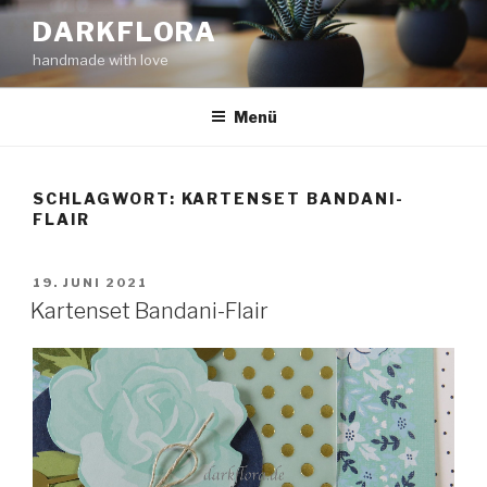
Zum
DARKFLORA
Inhalt
handmade with love
springen
Menü
SCHLAGWORT:
KARTENSET BANDANI-
FLAIR
VERÖFFENTLICHT
19. JUNI 2021
AM
Kartenset Bandani-Flair