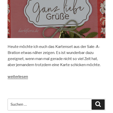
Heute möchte ich euch das Kartenset aus der Sale-A-
Bration etwas näher zeigen. Es ist wunderbar dazu
geeignet, wenn man mal gerade nicht so viel Zeit hat,
aber jemandem trotzdem eine Karte schicken möchte.
„Sale-
weiterlesen
A-
Bration
Kartenset
Bandana-
Suche
Suche
Flair“
nach: