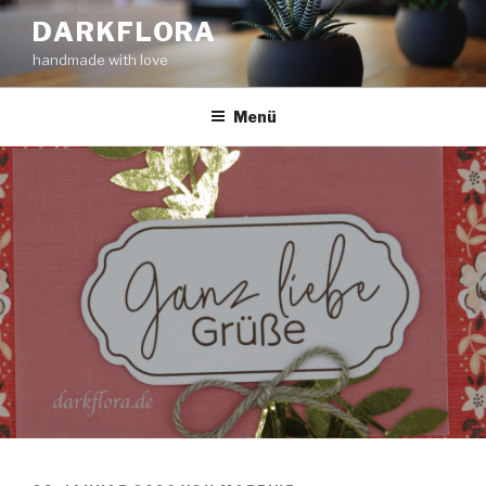
Zum
DARKFLORA
Inhalt
handmade with love
springen
Menü