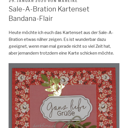
VERÖFFENTLICHT
29. JANUAR 2020
VON
MAREIKE
AM
Sale-A-Bration Kartenset
Bandana-Flair
Heute möchte ich euch das Kartenset aus der Sale-A-
Bration etwas näher zeigen. Es ist wunderbar dazu
geeignet, wenn man mal gerade nicht so viel Zeit hat,
aber jemandem trotzdem eine Karte schicken möchte.