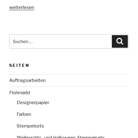
„Geburtstagskarte
weiterlesen
für
einen
Autor“
Suche
Suche
nach:
SEITEN
Auftragsarbeiten
Flohmarkt
Designerpapier
Farben
Stempelsets
Weihnachts- und Halloween-Stempelsets