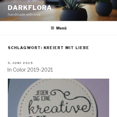
Zum
DARKFLORA
Inhalt
handmade with love
springen
Menü
SCHLAGWORT:
KREIERT MIT LIEBE
VERÖFFENTLICHT
5. JUNI 2019
AM
In Color 2019-2021