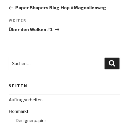
Beitrag
Paper Shapers Blog Hop #Magnolienweg
Nächster
WEITER
Beitrag
Über den Wolken #1
Suche
Suche
nach:
SEITEN
Auftragsarbeiten
Flohmarkt
Designerpapier