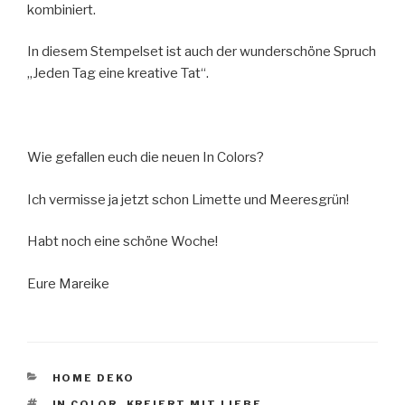
kombiniert.
In diesem Stempelset ist auch der wunderschöne Spruch
„Jeden Tag eine kreative Tat“.
Wie gefallen euch die neuen In Colors?
Ich vermisse ja jetzt schon Limette und Meeresgrün!
Habt noch eine schöne Woche!
Eure Mareike
KATEGORIEN
HOME DEKO
SCHLAGWÖRTER
IN COLOR
,
KREIERT MIT LIEBE