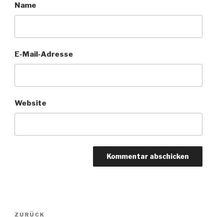
Name
E-Mail-Adresse
Website
Beitragsnavigation
Vorheriger
ZURÜCK