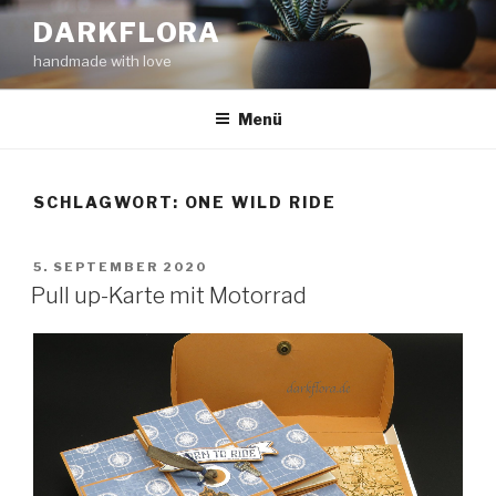
Zum
DARKFLORA
Inhalt
handmade with love
springen
Menü
SCHLAGWORT:
ONE WILD RIDE
VERÖFFENTLICHT
5. SEPTEMBER 2020
AM
Pull up-Karte mit Motorrad