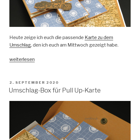
Heute zeige ich euch die passende
Karte zu dem
Umschlag
, den ich euch am Mittwoch gezeigt habe.
„Pull
weiterlesen
up-
Karte
mit
VERÖFFENTLICHT
2. SEPTEMBER 2020
AM
Motorrad“
Umschlag-Box für Pull Up-Karte