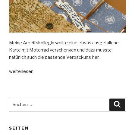
Meine Arbeitskollegin wollte eine etwas ausgefallene
Karte mit Motorrad verschenken und dazu musste
natürlich auch die passende Verpackung her.
„Umschlag-
weiterlesen
Box
für
Pull
Up-
Suche
Suche
Karte“
nach:
SEITEN