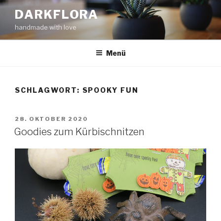
Zum
DARKFLORA
Inhalt
handmade with love
springen
Menü
SCHLAGWORT:
SPOOKY FUN
VERÖFFENTLICHT
28. OKTOBER 2020
AM
Goodies zum Kürbischnitzen