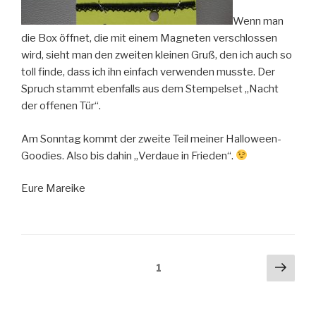
Wenn man
die Box öffnet, die mit einem Magneten verschlossen
wird, sieht man den zweiten kleinen Gruß, den ich auch so
toll finde, dass ich ihn einfach verwenden musste. Der
Spruch stammt ebenfalls aus dem Stempelset „Nacht
der offenen Tür“.
Am Sonntag kommt der zweite Teil meiner Halloween-
Goodies. Also bis dahin „Verdaue in Frieden“.
Eure Mareike
Beitragsnavigation
Näch
Seite
1
Seit