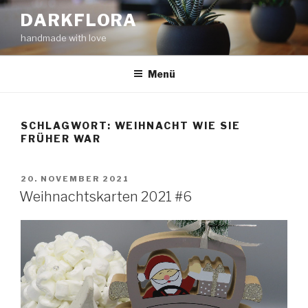
Zum
DARKFLORA
Inhalt
handmade with love
springen
Menü
SCHLAGWORT:
WEIHNACHT WIE SIE
FRÜHER WAR
VERÖFFENTLICHT
20. NOVEMBER 2021
AM
Weihnachtskarten 2021 #6