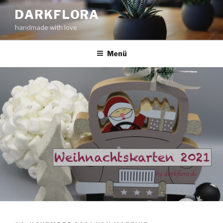
Zum
DARKFLORA
Inhalt
handmade with love
springen
Menü