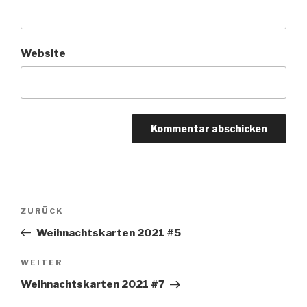
Website
Beitragsnavigation
Vorheriger
ZURÜCK
Beitrag
Weihnachtskarten 2021 #5
Nächster
WEITER
Beitrag
Weihnachtskarten 2021 #7