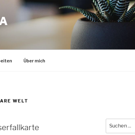
A
eiten
Über mich
ARE WELT
Suche
erfallkarte
nach: