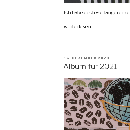
Ich habe euch vor längerer ze
„Stern-
weiterlesen
Album
zum
Thema
Freundschaft“
VERÖFFENTLICHT
16. DEZEMBER 2020
AM
Album für 2021