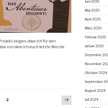
Juni 2025
Mai 2025
April 2025
März 2025
Februar 2025
ojekt zeigen, dass ich für den
Januar 2025
abe von dem ich euch letzte Woche
Dezember 20
November 20
Oktober 2024
September 2
August 2024
Nächste
Juli 2024
Seite
Seite
1
2
Seite