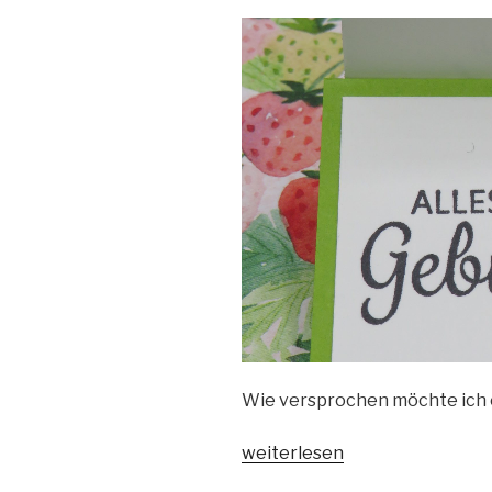
Wie versprochen möchte ich 
„Beerenstarke
weiterlesen
Wasserfallkarte“