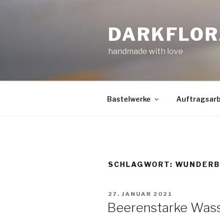
Zum
Inhalt
DARKFLOR
springen
handmade with love
Bastelwerke
Auftragsarb
SCHLAGWORT:
WUNDERB
VERÖFFENTLICHT
27. JANUAR 2021
AM
Beerenstarke Wass