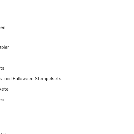
ten
apier
ts
s- und Halloween-Stempelsets
kete
en