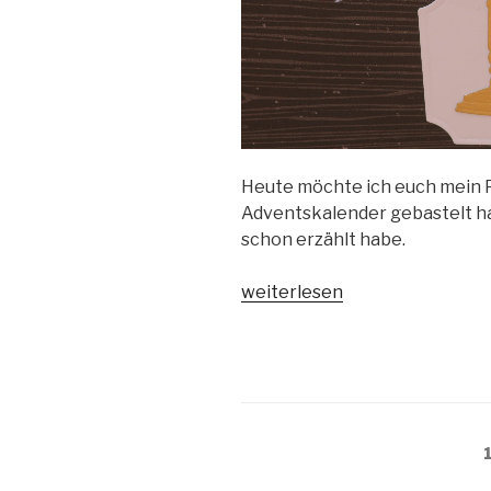
Heute möchte ich euch mein Pr
Adventskalender gebastelt h
schon erzählt habe.
„Album
weiterlesen
für
2021“
Beitragsnavigation