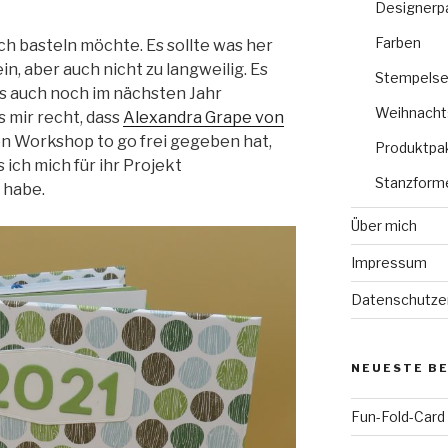
Designerp
Farben
ch basteln möchte. Es sollte was her
n, aber auch nicht zu langweilig. Es
Stempelse
els auch noch im nächsten Jahr
Weihnacht
 mir recht, dass
Alexandra Grape von
en Workshop to go frei gegeben hat,
Produktpa
s ich mich für ihr Projekt
Stanzform
 habe.
Über mich
Impressum
Datenschutze
NEUESTE B
Fun-Fold-Card