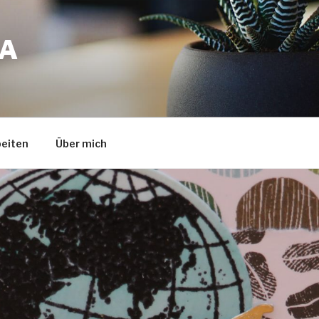
A
eiten
Über mich