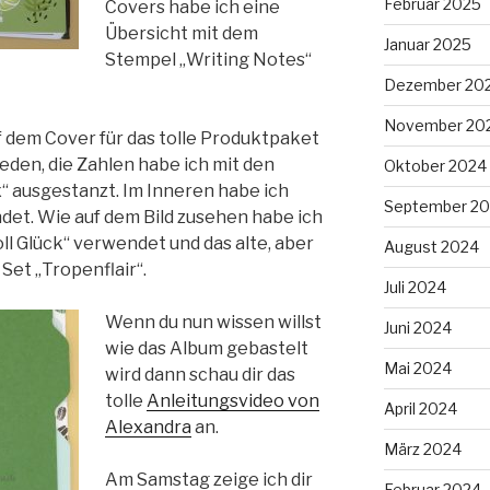
Februar 2025
Covers habe ich eine
Übersicht mit dem
Januar 2025
Stempel „Writing Notes“
Dezember 20
November 20
f dem Cover für das tolle Produktpaket
den, die Zahlen habe ich mit den
Oktober 2024
 ausgestanzt. Im Inneren habe ich
September 2
det. Wie auf dem Bild zusehen habe ich
l Glück“ verwendet und das alte, aber
August 2024
 Set „Tropenflair“.
Juli 2024
Wenn du nun wissen willst
Juni 2024
wie das Album gebastelt
Mai 2024
wird dann schau dir das
tolle
Anleitungsvideo von
April 2024
Alexandra
an.
März 2024
Am Samstag zeige ich dir
Februar 2024