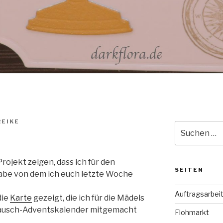
EIKE
Suche
nach:
ojekt zeigen, dass ich für den
SEITEN
abe von dem ich euch letzte Woche
Auftragsarbei
die
Karte
gezeigt, die ich für die Mädels
 Tausch-Adventskalender mitgemacht
Flohmarkt