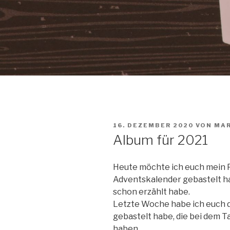
VERÖFFENTLICHT
16. DEZEMBER 2020
VON
MAR
AM
Album für 2021
Heute möchte ich euch mein Pr
Adventskalender gebastelt h
schon erzählt habe.
Letzte Woche habe ich euch 
gebastelt habe, die bei dem
haben.