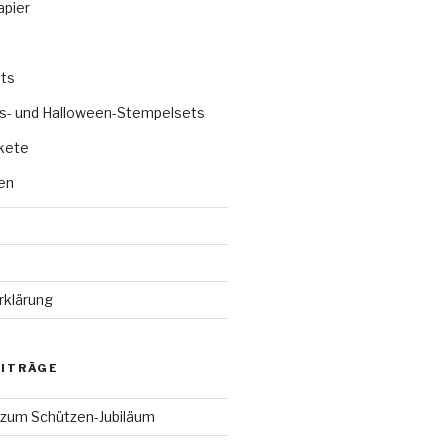
apier
ts
s- und Halloween-Stempelsets
kete
en
rklärung
EITRÄGE
 zum Schützen-Jubiläum