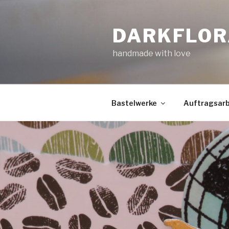
Zum
Inhalt
DARKFLOR
springen
handmade with love
Bastelwerke
Auftragsarb