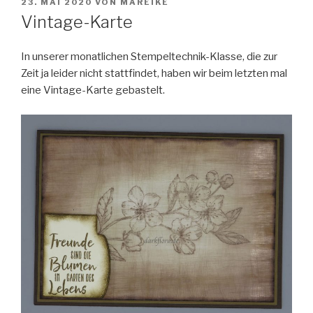
VERÖFFENTLICHT
23. MAI 2020
VON
MAREIKE
AM
Vintage-Karte
In unserer monatlichen Stempeltechnik-Klasse, die zur
Zeit ja leider nicht stattfindet, haben wir beim letzten mal
eine Vintage-Karte gebastelt.