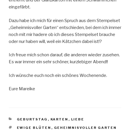
entfernt und der Glanzkarton mit einem Schwämmchen
eingefärbt.
Dazu habe ich mich für einen Spruch aus dem Stempelset
„Geheimnisvoller Garten“ entschieden, bei dem ich immer
noch mit mir hadere ob ich dieses Stempelset brauche
oder nur haben will, weil ein Kätzchen dabei ist!?
Ich freue mich schon darauf, die anderen wieder zusehen.
Es war immer ein sehr schöner, kurzlebiger Abend!!
Ich wünsche euch noch ein schönes Wochenende.
Eure Mareike
KATEGORIEN
GEBURTSTAG
,
KARTEN
,
LIEBE
SCHLAGWÖRTER
EWIGE BLÜTEN
,
GEHEIMNISVOLLER GARTEN