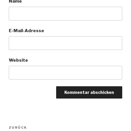
Name
E-Mail-Adresse
Website
Beitragsnavigation
Vorheriger
ZURÜCK