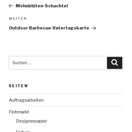
Beitrag
Mohnblüten-Schachtel
Nächster
WEITER
Beitrag
Outdoor Barbecue-Vatertagskarte
Suche
Suche
nach:
SEITEN
Auftragsarbeiten
Flohmarkt
Designerpapier