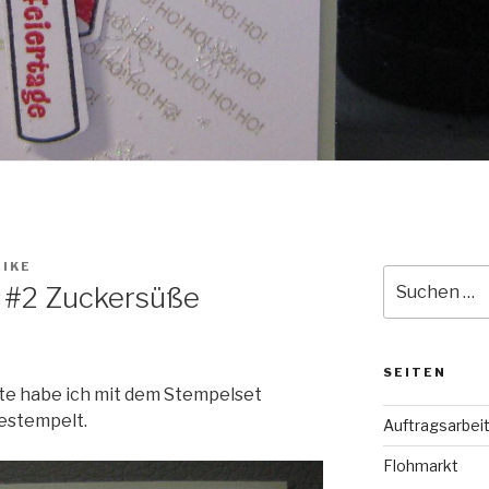
IKE
Suche
 #2 Zuckersüße
nach:
SEITEN
e habe ich mit dem Stempelset
estempelt.
Auftragsarbei
Flohmarkt