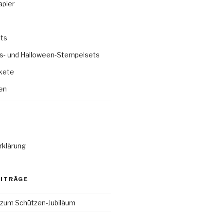
apier
ts
s- und Halloween-Stempelsets
kete
en
rklärung
EITRÄGE
 zum Schützen-Jubiläum