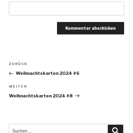
Beitragsnavigation
Vorheriger
ZURÜCK
Beitrag
Weihnachtskarten 2024 #6
Nächster
WEITER
Beitrag
Weihnachtskarten 2024 #8
Suche
Suche