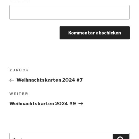
Beitragsnavigation
Vorheriger
ZURÜCK
Beitrag
Weihnachtskarten 2024 #7
Nächster
WEITER
Beitrag
Weihnachtskarten 2024 #9
Suche
Suche