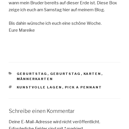
wann mein Bruder bereits auf dieser Erde ist. Diese Box
zeige ich euch am Samstag hier auf meinem Blog.
Bis dahin wünsche ich euch eine schöne Woche.
Eure Mareike
KATEGORIEN
GEBURTSTAG
,
GEBURTSTAG
,
KARTEN
,
MÄNNERKARTEN
SCHLAGWÖRTER
KUNSTVOLLE LAGEN
,
PICK A PENNANT
Schreibe einen Kommentar
Deine E-Mail-Adresse wird nicht veröffentlicht.
Erforderliche Felder sind mit
*
markiert