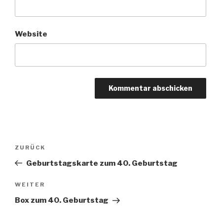
Website
Beitragsnavigation
Vorheriger
ZURÜCK
Beitrag
Geburtstagskarte zum 40. Geburtstag
Nächster
WEITER
Beitrag
Box zum 40. Geburtstag