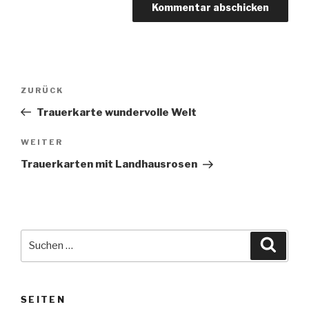
Beitragsnavigation
Vorheriger
ZURÜCK
Beitrag
Trauerkarte wundervolle Welt
Nächster
WEITER
Beitrag
Trauerkarten mit Landhausrosen
Suche
Suche
nach:
SEITEN