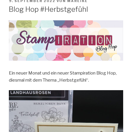
VERÖFFENTLICHT
9. SEPTEMBER 2022
VON
MAREIKE
AM
Blog Hop #Herbstgefühl
Ein neuer Monat und ein neuer Stampiration Blog Hop,
diesmal mit dem Thema „Herbstgefühl“.