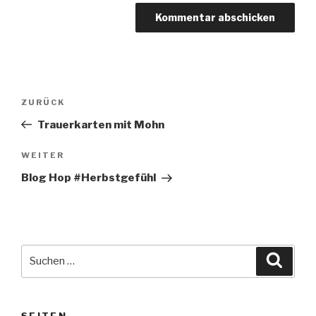
Beitragsnavigation
Vorheriger
ZURÜCK
Beitrag
Trauerkarten mit Mohn
Nächster
WEITER
Beitrag
Blog Hop #Herbstgefühl
Suche
Suche
nach:
SEITEN