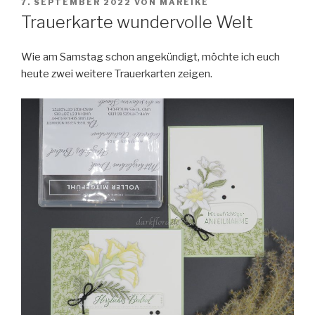
VERÖFFENTLICHT
7. SEPTEMBER 2022
VON
MAREIKE
AM
Trauerkarte wundervolle Welt
Wie am Samstag schon angekündigt, möchte ich euch
heute zwei weitere Trauerkarten zeigen.