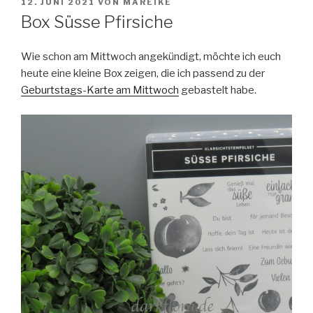
VERÖFFENTLICHT
12. JUNI 2021
VON
MAREIKE
AM
Box Süsse Pfirsiche
Wie schon am Mittwoch angekündigt, möchte ich euch
heute eine kleine Box zeigen,
die ich passend zu der
Geburtstags-Karte am Mittwoch
gebastelt habe.