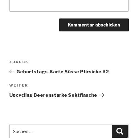
Beitragsnavigation
Vorheriger
ZURÜCK
Beitrag
Geburtstags-Karte Süsse Pfirsiche #2
Nächster
WEITER
Beitrag
Upcycling Beerenstarke Sektflasche
Suche
Suche
nach: