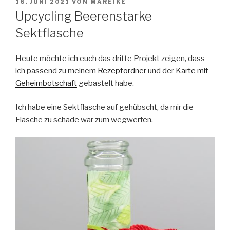
VERÖFFENTLICHT
16. JUNI 2021
VON
MAREIKE
AM
Upcycling Beerenstarke
Sektflasche
Heute möchte ich euch das dritte Projekt zeigen, dass
ich passend zu meinem
Rezeptordner
und der
Karte mit
Geheimbotschaft
gebastelt habe.
Ich habe eine Sektflasche auf gehübscht, da mir die
Flasche zu schade war zum wegwerfen.