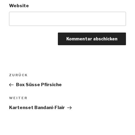
Website
Beitragsnavigation
Vorheriger
ZURÜCK
Beitrag
Box Süsse Pfirsiche
Nächster
WEITER
Beitrag
Kartenset Bandani-Flair