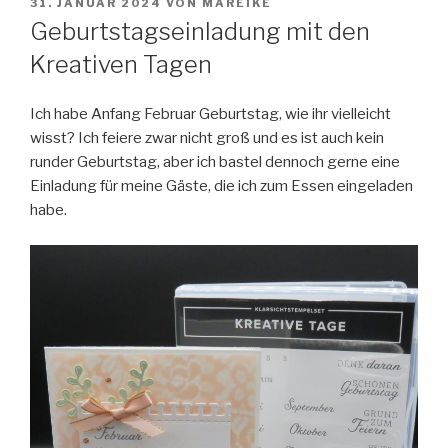
VERÖFFENTLICHT
31. JANUAR 2024
VON
MAREIKE
AM
Geburtstagseinladung mit den
Kreativen Tagen
Ich habe Anfang Februar Geburtstag, wie ihr vielleicht
wisst?
Ich feiere zwar nicht groß und es ist auch kein
runder Geburtstag, aber ich bastel dennoch gerne eine
Einladung für meine Gäste, die ich zum Essen eingeladen
habe.