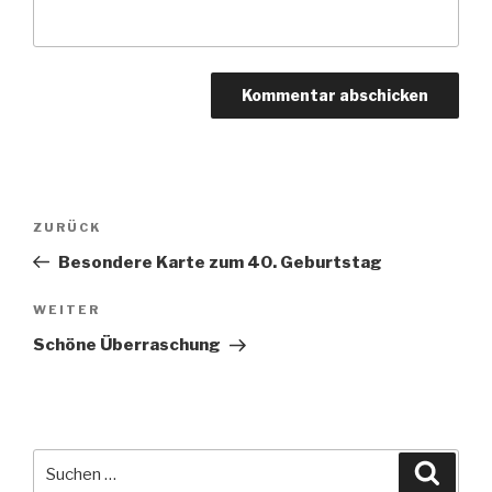
Beitragsnavigation
Vorheriger
ZURÜCK
Beitrag
Besondere Karte zum 40. Geburtstag
Nächster
WEITER
Beitrag
Schöne Überraschung
Suche
Suche
nach: