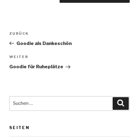
Beitragsnavigation
Vorheriger
ZURÜCK
Beitrag
Goodie als Dankeschön
Nächster
WEITER
Beitrag
Goodie für Ruheplätze
Suche
Suche
nach:
SEITEN