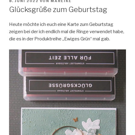
VERÖFFENTLICHT
8. JUNI 2022
VON
MAREIKE
AM
Glücksgrüße zum Geburtstag
Heute möchte ich euch eine Karte zum Geburtstag
zeigen bei der ich endlich mal die Ringe verwendet habe,
die es in der Produktreihe „Ewiges Grün“ mal gab.