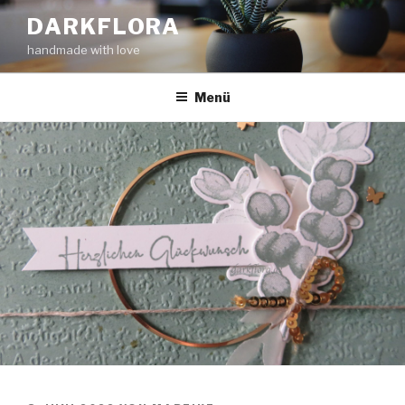
Zum
DARKFLORA
Inhalt
handmade with love
springen
Menü