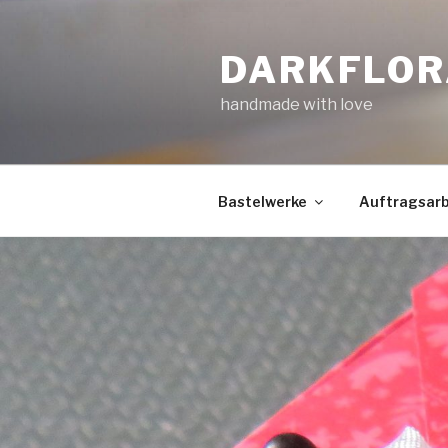
Zum
Inhalt
DARKFLOR
springen
handmade with love
Bastelwerke
Auftragsarb