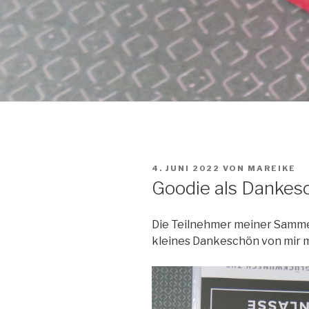
VERÖFFENTLICHT
4. JUNI 2022
VON
MAREIKE
AM
Goodie als Dankes
Die Teilnehmer meiner Samm
kleines Dankeschön von mir m