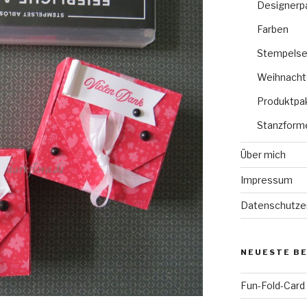
Designerp
Farben
Stempelse
Weihnacht
Produktpa
Stanzform
Über mich
Impressum
Datenschutze
NEUESTE B
Fun-Fold-Card