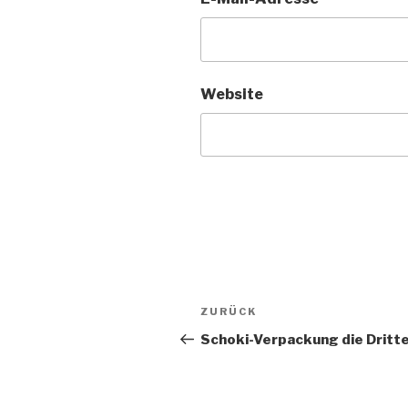
Website
Beitragsnavigation
Vorheriger
ZURÜCK
Beitrag
Schoki-Verpackung die Dritt