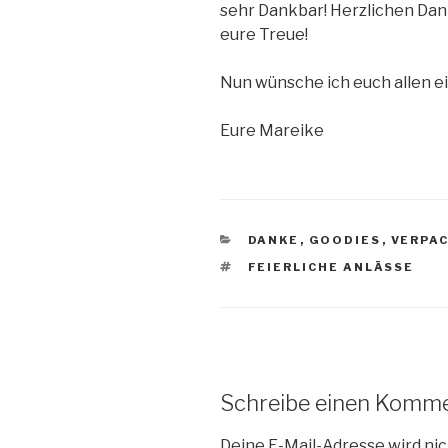
sehr Dankbar! Herzlichen Dank
eure Treue!
Nun wünsche ich euch allen 
Eure Mareike
KATEGORIEN
DANKE
,
GOODIES
,
VERPA
SCHLAGWÖRTER
FEIERLICHE ANLÄSSE
Schreibe einen Komm
Deine E-Mail-Adresse wird nic