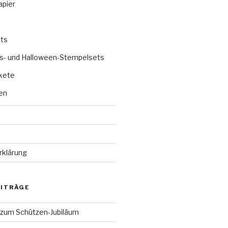
apier
ts
s- und Halloween-Stempelsets
kete
en
rklärung
EITRÄGE
 zum Schützen-Jubiläum