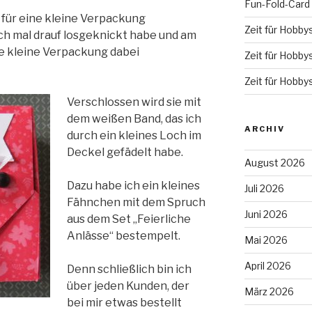
Fun-Fold-Card
 für eine kleine Verpackung
Zeit für Hobby
ach mal drauf losgeknickt habe und am
se kleine Verpackung dabei
Zeit für Hobby
Zeit für Hobby
Verschlossen wird sie mit
dem weißen Band, das ich
ARCHIV
durch ein kleines Loch im
Deckel gefädelt habe.
August 2026
Dazu habe ich ein kleines
Juli 2026
Fähnchen mit dem Spruch
Juni 2026
aus dem Set „Feierliche
Anlässe“ bestempelt.
Mai 2026
April 2026
Denn schließlich bin ich
über jeden Kunden, der
März 2026
bei mir etwas bestellt