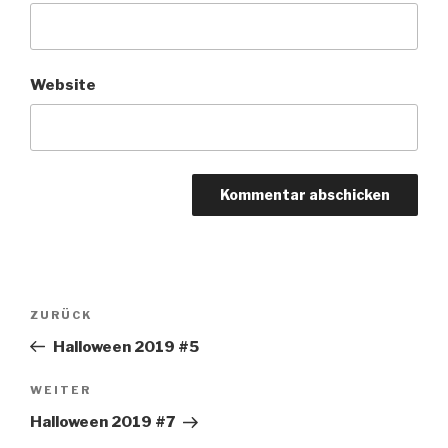
Website
Beitragsnavigation
Vorheriger
ZURÜCK
Beitrag
Halloween 2019 #5
Nächster
WEITER
Beitrag
Halloween 2019 #7