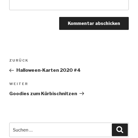
Beitragsnavigation
Vorheriger
ZURÜCK
Beitrag
Halloween-Karten 2020 #4
Nächster
WEITER
Beitrag
Goodies zum Kürbischnitzen
Suche
Suche
nach: