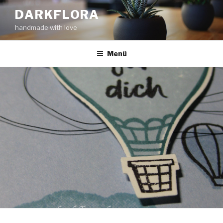
Zum
DARKFLORA
Inhalt
handmade with love
springen
Menü