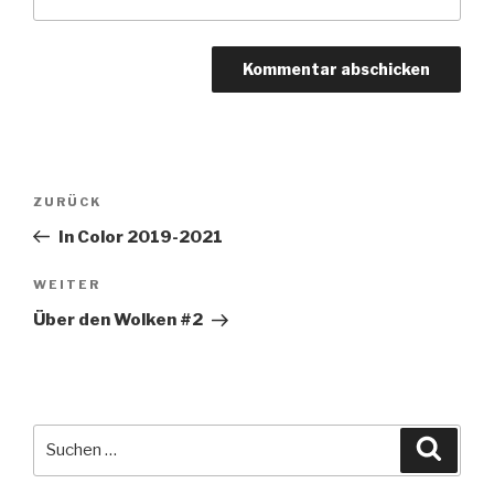
Beitragsnavigation
Vorheriger
ZURÜCK
Beitrag
In Color 2019-2021
Nächster
WEITER
Beitrag
Über den Wolken #2
Suche
Suche
nach: