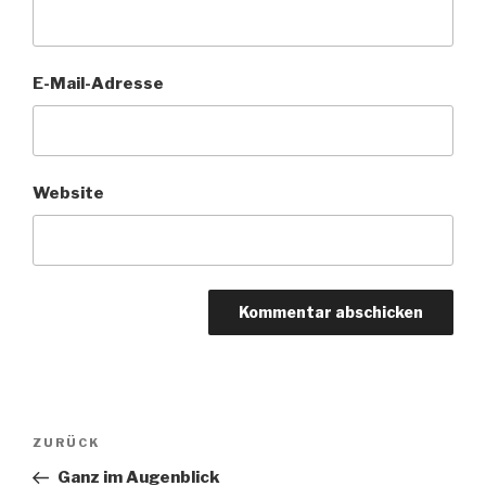
E-Mail-Adresse
Website
Beitragsnavigation
Vorheriger
ZURÜCK
Beitrag
Ganz im Augenblick