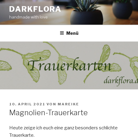
Zum
DARKFLORA
Inhalt
handmade with love
springen
Menü
VERÖFFENTLICHT
10. APRIL 2021
VON
MAREIKE
AM
Magnolien-Trauerkarte
Heute zeige ich euch eine ganz besonders schlichte
Trauerkarte.