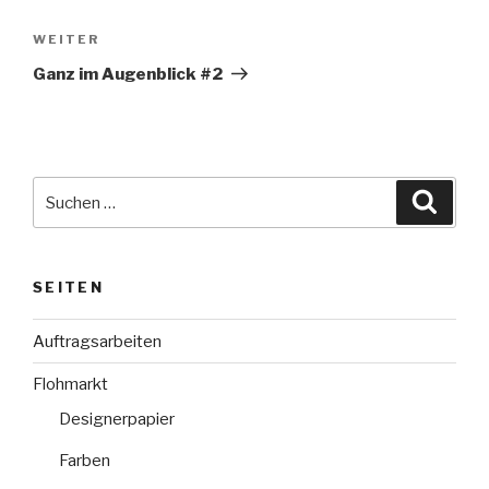
Nächster
WEITER
Beitrag
Ganz im Augenblick #2
Suche
Suche
nach:
SEITEN
Auftragsarbeiten
Flohmarkt
Designerpapier
Farben