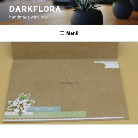
Zum
DARKFLORA
Inhalt
handmade with love
springen
Menü