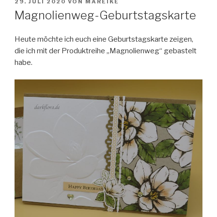
VERÖFFENTLICHT
29. JULI 2020
VON
MAREIKE
AM
Magnolienweg-Geburtstagskarte
Heute möchte ich euch eine Geburtstagskarte zeigen,
die ich mit der Produktreihe „Magnolienweg“ gebastelt
habe.