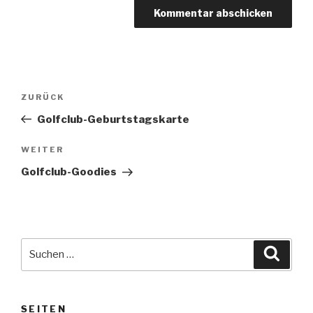
Beitragsnavigation
Vorheriger
ZURÜCK
Beitrag
Golfclub-Geburtstagskarte
Nächster
WEITER
Beitrag
Golfclub-Goodies
Suche
Suche
nach:
SEITEN