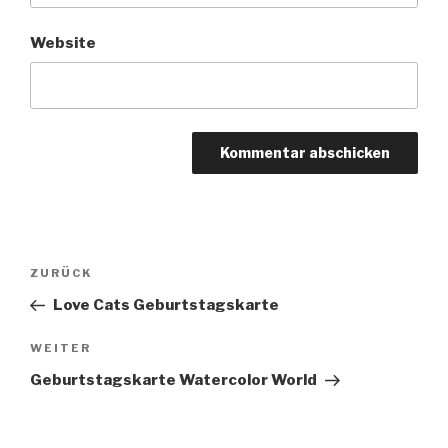
Website
Beitragsnavigation
Vorheriger
ZURÜCK
Beitrag
Love Cats Geburtstagskarte
Nächster
WEITER
Beitrag
Geburtstagskarte Watercolor World