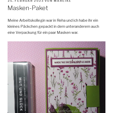
VERÖFFENTLICHT
25. FEBRUAR 2023
VON
MAREIKE
AM
Masken-Paket
Meine Arbeitskollegin war in Reha und ich habe ihr ein
kleines Päckchen gepackt
in dem unteranderem auch
eine Verpackung für ein paar Masken war.