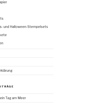
apier
ts
s- und Halloween-Stempelsets
kete
en
rklärung
EITRÄGE
 ein Tag am Meer