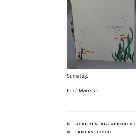
Samstag.
Eure Mareike
KATEGORIEN
GEBURTSTAG
,
GEBURTS
SCHLAGWÖRTER
FANTASTFISCH