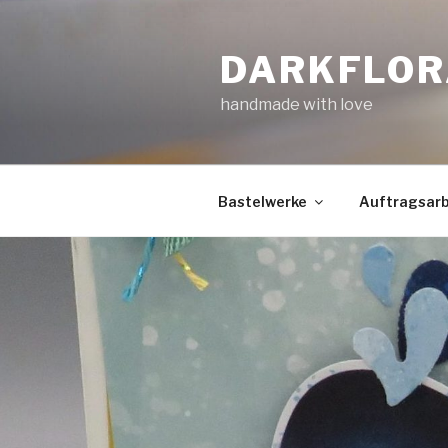
Zum
Inhalt
DARKFLOR
springen
handmade with love
Bastelwerke
Auftragsarb