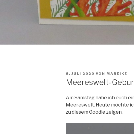
VERÖFFENTLICHT
8. JULI 2020
VON
MAREIKE
AM
Meereswelt-Gebur
Am Samstag habe ich euch ei
Meereswelt. Heute möchte ic
zu diesem Goodie zeigen.