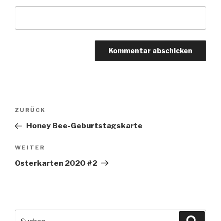
Beitragsnavigation
Vorheriger
ZURÜCK
Beitrag
Honey Bee-Geburtstagskarte
Nächster
WEITER
Beitrag
Osterkarten 2020 #2
Suche
Suche