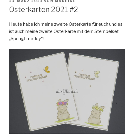
VERÖFFENTLICHT
13. MÄRZ 2021
VON
MAREIKE
AM
Osterkarten 2021 #2
Heute habe ich meine zweite Osterkarte für euch
und es
ist auch meine zweite Osterkarte mit dem Stempelset
„Springtime Joy“!