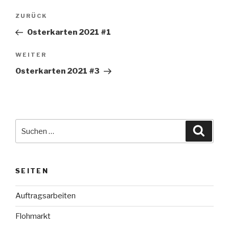
Beitragsnavigation
Vorheriger
ZURÜCK
Beitrag
Osterkarten 2021 #1
Nächster
WEITER
Beitrag
Osterkarten 2021 #3
Suche
Suche
nach:
SEITEN
Auftragsarbeiten
Flohmarkt