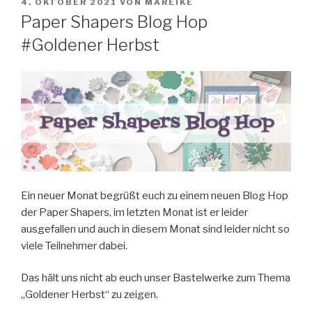
VERÖFFENTLICHT
4. OKTOBER 2021
VON
MAREIKE
AM
Paper Shapers Blog Hop
#Goldener Herbst
Ein neuer Monat begrüßt euch zu einem neuen Blog Hop
der Paper Shapers,
im letzten Monat ist er leider
ausgefallen und auch in diesem Monat sind leider nicht so
viele Teilnehmer dabei.
Das hält uns nicht ab euch unser Bastelwerke zum Thema
„Goldener Herbst“ zu zeigen.