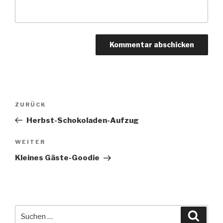
Beitragsnavigation
Vorheriger
ZURÜCK
Beitrag
Herbst-Schokoladen-Aufzug
Nächster
WEITER
Beitrag
Kleines Gäste-Goodie
Suche
Suche
nach: