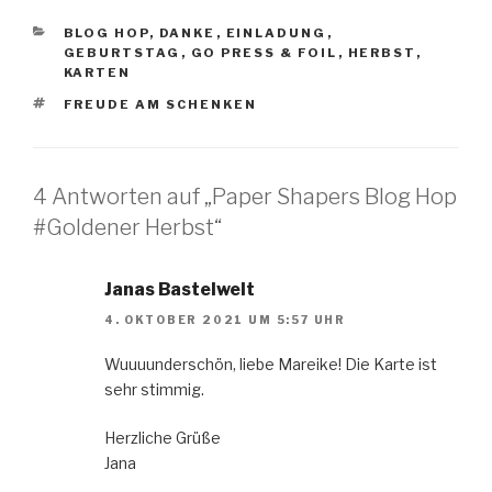
KATEGORIEN
BLOG HOP
,
DANKE
,
EINLADUNG
,
GEBURTSTAG
,
GO PRESS & FOIL
,
HERBST
,
KARTEN
SCHLAGWÖRTER
FREUDE AM SCHENKEN
4 Antworten auf „Paper Shapers Blog Hop
#Goldener Herbst“
Janas Bastelwelt
4. OKTOBER 2021 UM 5:57 UHR
Wuuuunderschön, liebe Mareike! Die Karte ist
sehr stimmig.
Herzliche Grüße
Jana