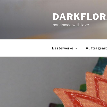
Zum
Inhalt
DARKFLOR
springen
handmade with love
Bastelwerke
Auftragsarb