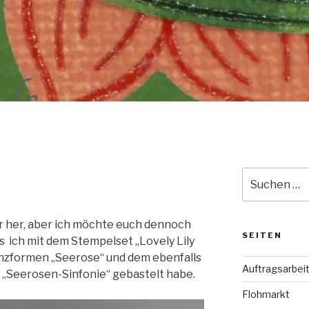
Suche
nach:
er her, aber ich möchte euch dennoch
SEITEN
s ich mit dem Stempelset „Lovely Lily
nzformen „Seerose“ und dem ebenfalls
Auftragsarbei
„Seerosen-Sinfonie“ gebastelt habe.
Flohmarkt