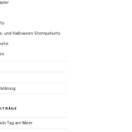
apier
ts
s- und Halloween-Stempelsets
kete
en
rklärung
EITRÄGE
 ein Tag am Meer