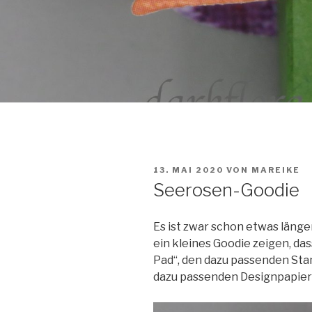
VERÖFFENTLICHT
13. MAI 2020
VON
MAREIKE
AM
Seerosen-Goodie
Es ist zwar schon etwas läng
ein kleines Goodie zeigen,
das
Pad“, den dazu passenden Sta
dazu passenden Designpapier 