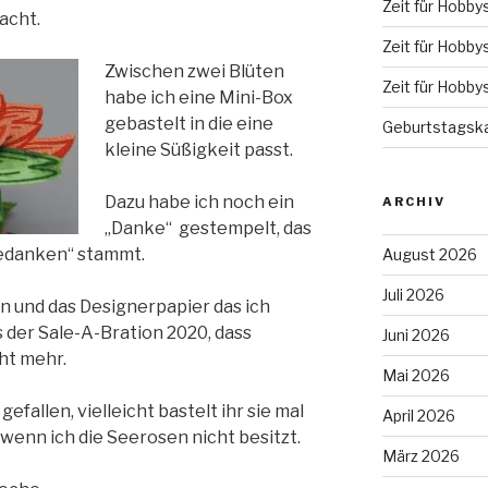
Zeit für Hobby
acht.
Zeit für Hobby
Zwischen zwei Blüten
Zeit für Hobby
habe ich eine Mini-Box
gebastelt in die eine
Geburtstagska
kleine Süßigkeit passt.
Dazu habe ich noch ein
ARCHIV
„Danke“ gestempelt, das
edanken“ stammt.
August 2026
Juli 2026
n und das Designerpapier das ich
der Sale-A-Bration 2020, dass
Juni 2026
cht mehr.
Mai 2026
efallen, vielleicht bastelt ihr sie mal
April 2026
 wenn ich die Seerosen nicht besitzt.
März 2026