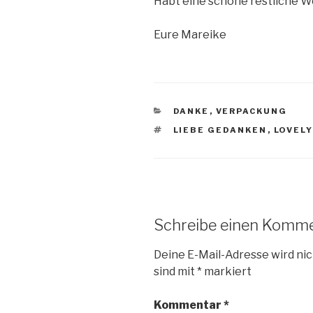
Habt eine schöne restliche W
Eure Mareike
KATEGORIEN
DANKE
,
VERPACKUNG
SCHLAGWÖRTER
LIEBE GEDANKEN
,
LOVELY
Schreibe einen Komm
Deine E-Mail-Adresse wird nic
sind mit
*
markiert
Kommentar
*