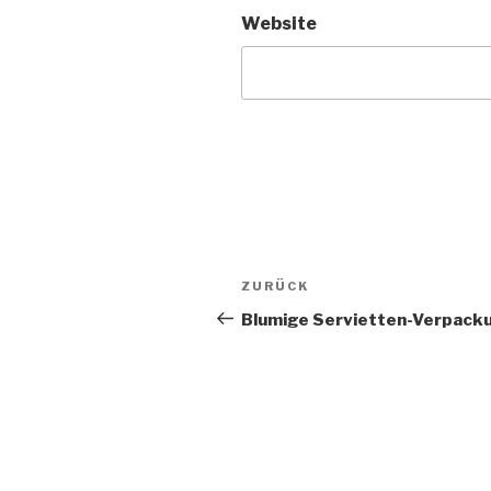
Website
Beitragsnavigation
Vorheriger
ZURÜCK
Beitrag
Blumige Servietten-Verpack