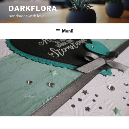
Zum
DARKFLORA
Inhalt
handmade with love
springen
Menü