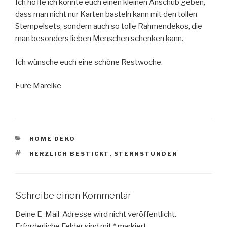
Ich hoffe ich konnte euch einen kleinen Anschub geben,
dass man nicht nur Karten basteln kann mit den tollen
Stempelsets, sondern auch so tolle Rahmendekos, die
man besonders lieben Menschen schenken kann.
Ich wünsche euch eine schöne Restwoche.
Eure Mareike
KATEGORIEN
HOME DEKO
SCHLAGWÖRTER
HERZLICH BESTICKT
,
STERNSTUNDEN
Schreibe einen Kommentar
Deine E-Mail-Adresse wird nicht veröffentlicht.
Erforderliche Felder sind mit
*
markiert