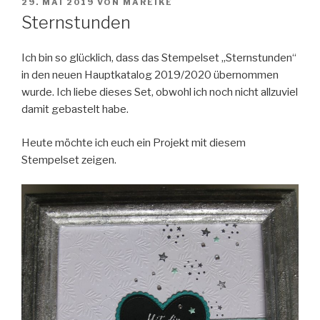
VERÖFFENTLICHT
29. MAI 2019
VON
MAREIKE
AM
Sternstunden
Ich bin so glücklich, dass das Stempelset „Sternstunden“
in den neuen Hauptkatalog 2019/2020 übernommen
wurde. Ich liebe dieses Set, obwohl ich noch nicht allzuviel
damit gebastelt habe.
Heute möchte ich euch ein Projekt mit diesem
Stempelset zeigen.