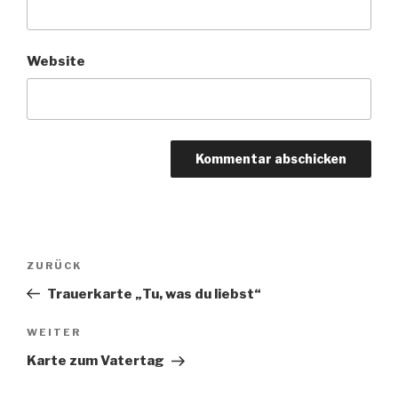
Website
Beitragsnavigation
Vorheriger
ZURÜCK
Beitrag
Trauerkarte „Tu, was du liebst“
Nächster
WEITER
Beitrag
Karte zum Vatertag