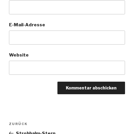
E-Mail-Adresse
Website
Beitragsnavigation
Vorheriger
ZURÜCK
Beitrag
Strohhalm-Stern