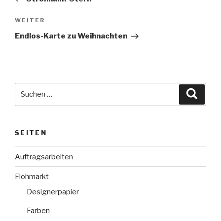
Nächster
WEITER
Beitrag
Endlos-Karte zu Weihnachten
Suche
Suche
nach:
SEITEN
Auftragsarbeiten
Flohmarkt
Designerpapier
Farben