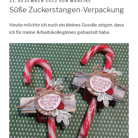
VERÖFFENTLICHT
21. DEZEMBER 2022
VON
MAREIKE
AM
Süße Zuckerstangen-Verpackung
Heute möchte ich euch ein kleines Goodie zeigen, dass
ich für meine Arbeitskolleginnen gebastelt habe.