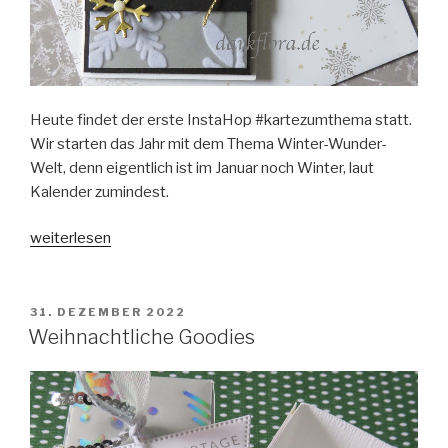
Heute findet der erste InstaHop #kartezumthema statt.
Wir starten das Jahr mit dem Thema Winter-Wunder-
Welt, denn eigentlich ist im Januar noch Winter, laut
Kalender zumindest.
„InstaHop
weiterlesen
#Winter-
Wunder-
Welt“
VERÖFFENTLICHT
31. DEZEMBER 2022
AM
Weihnachtliche Goodies