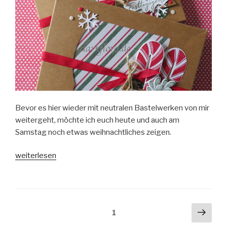
Bevor es hier wieder mit neutralen Bastelwerken von mir
weitergeht, möchte ich euch heute und auch am
Samstag noch etwas weihnachtliches zeigen.
„Weihnachtliche
weiterlesen
Geschenkschachteln“
Beitragsnavigation
Näch
Seite
1
Seit