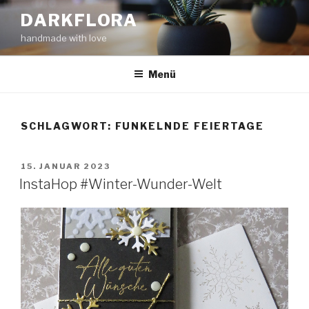
Zum
DARKFLORA
Inhalt
handmade with love
springen
Menü
SCHLAGWORT:
FUNKELNDE FEIERTAGE
VERÖFFENTLICHT
15. JANUAR 2023
AM
InstaHop #Winter-Wunder-Welt