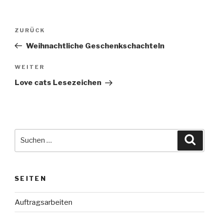
Beitragsnavigation
Vorheriger
ZURÜCK
Beitrag
Weihnachtliche Geschenkschachteln
Nächster
WEITER
Beitrag
Love cats Lesezeichen
Suche
Suche
nach:
SEITEN
Auftragsarbeiten