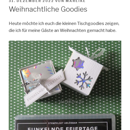
VERÖFFENTLICHT
31. DEZEMBER 2022
VON
MAREIKE
AM
Weihnachtliche Goodies
Heute möchte ich euch die kleinen Tischgoodies zeigen,
die ich für meine Gäste an Weihnachten gemacht habe.