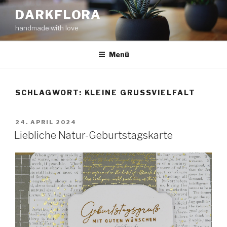
Zum
DARKFLORA
Inhalt
handmade with love
springen
Menü
SCHLAGWORT:
KLEINE GRUSSVIELFALT
VERÖFFENTLICHT
24. APRIL 2024
AM
Liebliche Natur-Geburtstagskarte