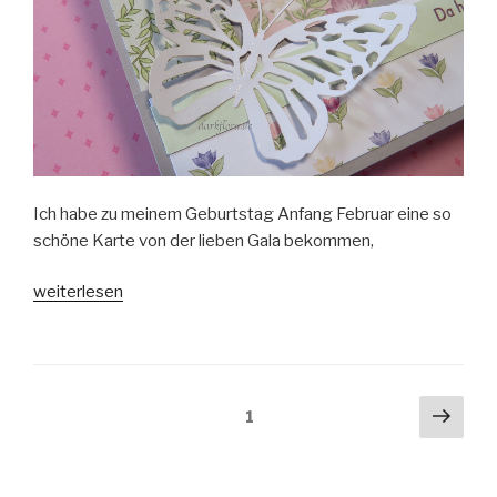
Ich habe zu meinem Geburtstag Anfang Februar eine so
schöne Karte von der lieben Gala bekommen,
„Aufstellkarte
weiterlesen
zum
Geburtstag“
Beitragsnavigation
Näch
Seite
1
Seit